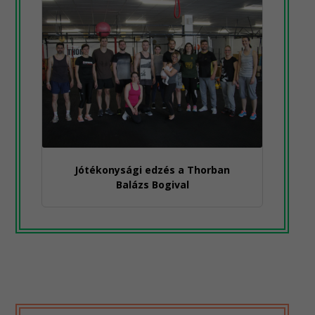
Jótékonysági edzés a Thorban
Balázs Bogival