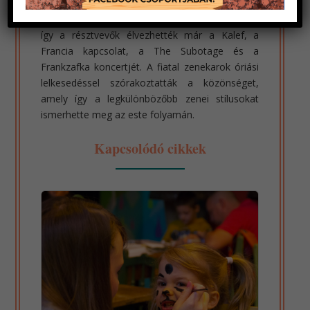
értelemben vett fesztivált jelentette, négy
egymást követő zenekar mutatta meg magát,
így a résztvevők élvezhették már a Kalef, a
Francia kapcsolat, a The Subotage és a
Frankzafka koncertjét. A fiatal zenekarok óriási
lelkesedéssel szórakoztatták a közönséget,
amely így a legkülönbözőbb zenei stílusokat
ismerhette meg az este folyamán.
Kapcsolódó cikkek