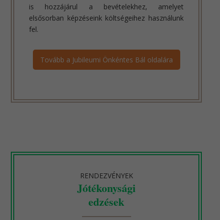
is hozzájárul a bevételekhez, amelyet
elsősorban képzéseink költségeihez használunk
fel.
Tovább a Jubileumi Önkéntes Bál oldalára
RENDEZVÉNYEK
Jótékonysági
edzések