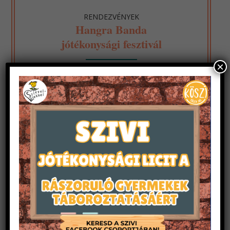
RENDEZVÉNYEK
Hangra Banda
jótékonysági fesztivál
×
A Szívvel-Lélekkel a Gyermekekért és Fiatalokért
Alapítvány 2012 óta rendezi meg Hangra banda!
néven egésznapos jótékonysági fesztiválját,
melynek bevételét teljes egészében a rászoruló
gyermekek táboroztatására ajánlja fel. Délelőtt
gyerekprogramok zajlanak, ahol az arcfestéstől
a kincsvadászat élményéig rengeteg
szórakoztató elfoglaltság várja a kisebbeket, az
este pedig a huszonéveseknek szól, amikor több
híres hazai pop, underground és rock zenekar
szórakoztatja a vendégeket.
A korábbi években az esti program a szó szoros