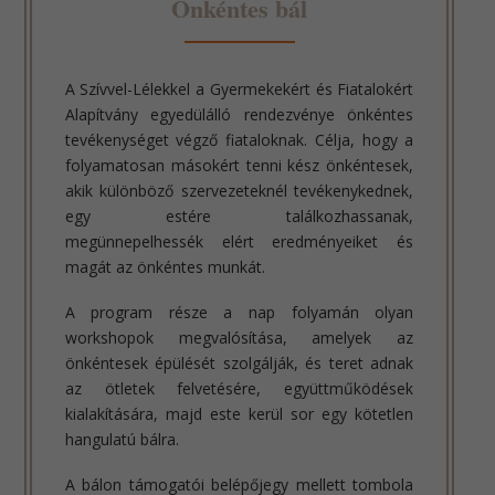
Önkéntes bál
A Szívvel-Lélekkel a Gyermekekért és Fiatalokért
Alapítvány egyedülálló rendezvénye önkéntes
tevékenységet végző fiataloknak. Célja, hogy a
folyamatosan másokért tenni kész önkéntesek,
akik különböző szervezeteknél tevékenykednek,
egy estére találkozhassanak,
megünnepelhessék elért eredményeiket és
magát az önkéntes munkát.
A program része a nap folyamán olyan
workshopok megvalósítása, amelyek az
önkéntesek épülését szolgálják, és teret adnak
az ötletek felvetésére, együttműködések
kialakítására, majd este kerül sor egy kötetlen
hangulatú bálra.
A bálon támogatói belépőjegy mellett tombola