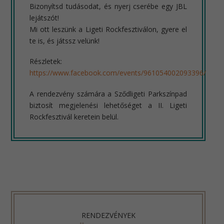
Bizonyítsd tudásodat, és nyerj cserébe egy JBL
lejátszót!
Mi ott leszünk a Ligeti Rockfesztiválon, gyere el
te is, és játssz velünk!
Részletek:
https://www.facebook.com/events/961054002093396/
A rendezvény számára a Sződligeti Parkszínpad
biztosít megjelenési lehetőséget a II. Ligeti
Rockfesztivál keretein belül.
RENDEZVÉNYEK