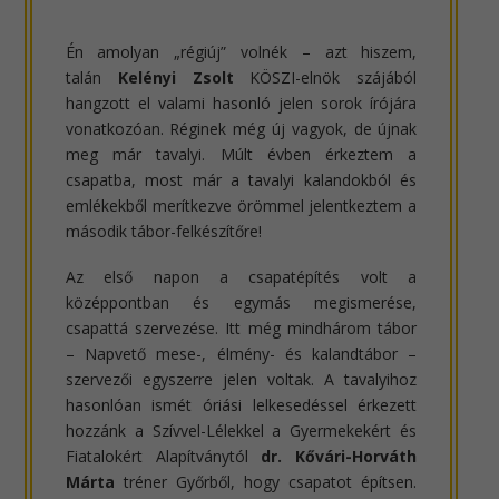
Én amolyan „régiúj” volnék – azt hiszem,
talán
Kelényi Zsolt
KÖSZI-elnök szájából
hangzott el valami hasonló jelen sorok írójára
vonatkozóan. Réginek még új vagyok, de újnak
meg már tavalyi. Múlt évben érkeztem a
csapatba, most már a tavalyi kalandokból és
emlékekből merítkezve örömmel jelentkeztem a
második tábor-felkészítőre!
Az első napon a csapatépítés volt a
középpontban és egymás megismerése,
csapattá szervezése. Itt még mindhárom tábor
– Napvető mese-, élmény- és kalandtábor –
szervezői egyszerre jelen voltak. A tavalyihoz
hasonlóan ismét óriási lelkesedéssel érkezett
hozzánk a Szívvel-Lélekkel a Gyermekekért és
Fiatalokért Alapítványtól
dr. Kővári-Horváth
Márta
tréner Győrből, hogy csapatot építsen.