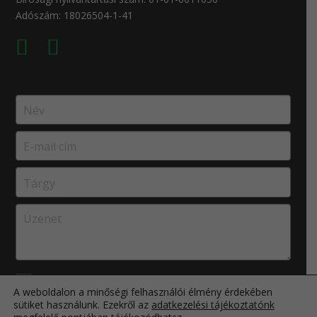
Adószám: 18026504-1-41
Elolvastam, és elfogadom az
Adatkezelési
A weboldalon a minőségi felhasználói élmény érdekében
sütiket használunk. Ezekről az
adatkezelési tájékoztatónk
tájékoztatóban
leírtakat.