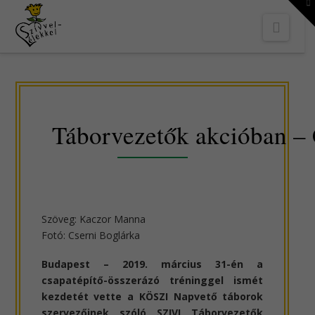
To
th
Navi
W
Táborvezetők akcióban –
Szöveg: Kaczor Manna
Fotó: Cserni Boglárka
Budapest – 2019. március 31-én a
csapatépítő-összerázó tréninggel ismét
kezdetét vette a KÖSZI Napvető táborok
szervezőinek szóló SZIVI Táborvezetők