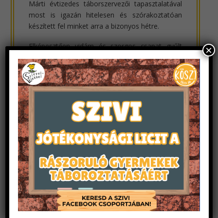
Márti évtizedes táborszervezői tapasztalatával
most is igazán hitelesen és szórakoztatóan
készített fel minket arra a bizonyos hétre.
Elképesztően vidám és szorgos csapat gyűlt
×
össze sok új önkéntessel. A tréning első felében
játékok segítségével ismerkedtünk meg. Ezeket
néha felváltotta egy-egy hivatalosabb blokk,
amely a tábor általános menetéről és a további
felkészítőkről szolgált információkkal.
A tréning legnagyobb kihívásának idén is az
időpontok egyeztetése bizonyult. Nem volt
könnyű összehangolni, hogy minden szervező
naptárában ugyanaz a három nap legyen üres.
Viszont! Kedves leendő táborozók, nyugalom!
Sikerült.
A nagy délutáni ’brainstorming’ előtt gyors
ebédszünet, hogy a pizzának hála teli hassal