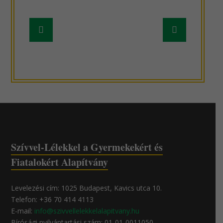
Frissebb
Régebbi
hír
hír
Szívvel-Lélekkel a Gyermekekért és
Fiatalokért Alapítvány
Levelezési cím: 1025 Budapest, Kavics utca 10.
Telefon: +36 70 414 4113
E-mail:
info@szivvellelekkelalapitvany.hu
Bírósági nyilvántartási szám: 01-01-0011050