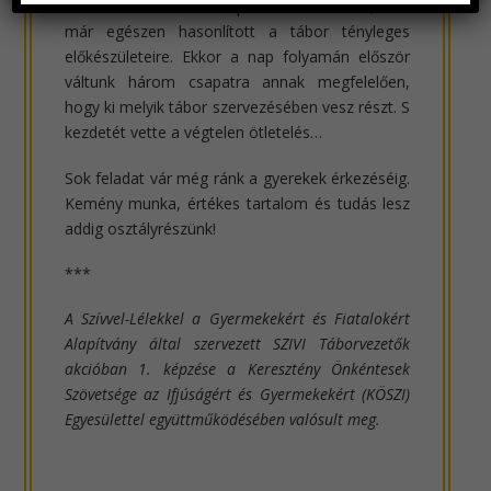
indulhassunk neki a nap utolsó részének, ami
már egészen hasonlított a tábor tényleges
előkészületeire. Ekkor a nap folyamán először
váltunk három csapatra annak megfelelően,
hogy ki melyik tábor szervezésében vesz részt. S
kezdetét vette a végtelen ötletelés…
Sok feladat vár még ránk a gyerekek érkezéséig.
Kemény munka, értékes tartalom és tudás lesz
addig osztályrészünk!
***
A Szívvel-Lélekkel a Gyermekekért és Fiatalokért
Alapítvány által szervezett SZIVI Táborvezetők
akcióban 1. képzése a Keresztény Önkéntesek
Szövetsége az Ifjúságért és Gyermekekért (KÖSZI)
Egyesülettel együttműködésében valósult meg.