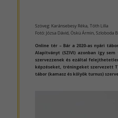
Szöveg: Karánsebesy Réka, Tóth Lilla
Fotó: Józsa Dávid, Öskü Ármin, Szloboda 
Online tér – Bár a 2020-as nyári táb
Alapítványt (SZIVI) azonban így sem
szervezzenek és ezáltal felejthetetl
képzéseket, tréningeket szervezett T
tábor (kamasz és kölyök turnus) szerv