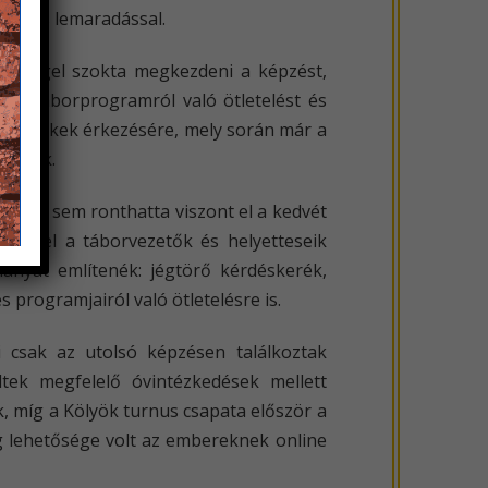
ónapos lemaradással.
éninggel szokta megkezdeni a képzést,
 a táborprogramról való ötletelést és
a gyerekek érkezésére, mely során már a
rvezők.
ra. Ez sem ronthatta viszont el a kedvét
égével a táborvezetők és helyetteseik
ányat említenék: jégtörő kérdéskerék,
 programjairól való ötletelésre is.
 csak az utolsó képzésen találkoztak
ek megfelelő óvintézkedések mellett
, míg a Kölyök turnus csapata először a
ig lehetősége volt az embereknek online