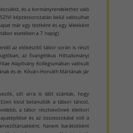
elkészülést, és a kormányrendelethez való
 SZIVI képzéssorozatán belül valósulhat
sapat már egy testként és egy lélekként
ábor esetében a 7. napig).
ndő az előkészítő tábor során is részt
uglóban, az Evangélikus Hittudományi
tae Alapítvány Kollégiumában valósult
ának és dr. Kővári-Horváth Mártának jár
zők, sőt arra is időt szántak, hogy
Ezen kívül betanulták a tábori táncot,
övidebb, a tábor résztvevőinek életkori
sapatépítésé és az összeszokásé volt a
ervezőtársakként, hanem barátokként