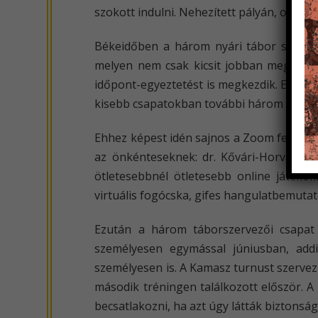
szokott indulni. Nehezített pályán, onli
Békeidőben a három nyári tábor szervez
melyen nem csak kicsit jobban megismer
időpont-egyeztetést is megkezdik. Ezután
kisebb csapatokban további három táborel
Ehhez képest idén sajnos a Zoom felületén
az önkénteseknek: dr. Kővári-Horváth M
ötletesebbnél ötletesebb online játéko
virtuális fogócska, gifes hangulatbemutat
Ezután a három táborszervezői csapat 
személyesen egymással júniusban, add
személyesen is. A Kamasz turnust szervez
második tréningen találkozott először. A
becsatlakozni, ha azt úgy látták biztons