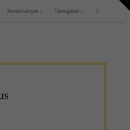
To
th
W
Rendezvények
Támogatás
us