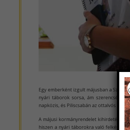
Egy emberként izgult májusban a Szívvel-L
nyári táborok sorsa, ám szerencsére m
napközis, és Piliscsabán az ottalvós tábor
A májusi kormányrendelet kihirdetéséig n
hiszen a nyári táborokra való felkészü