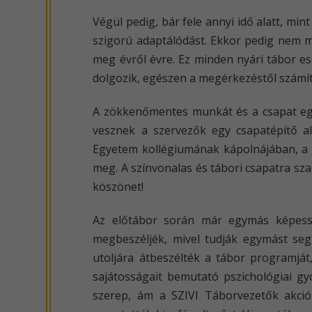
Végül pedig, bár fele annyi idő alatt, min
szigorú adaptálódást. Ekkor pedig nem má
meg évről évre. Ez minden nyári tábor es
dolgozik, egészen a megérkezéstől számít
A zökkenőmentes munkát és a csapat egys
vesznek a szervezők egy csapatépítő a
Egyetem kollégiumának kápolnájában, a 
meg. A színvonalas és tábori csapatra sz
köszönet!
Az előtábor során már egymás képessé
megbeszéljék, mivel tudják egymást segí
utoljára átbeszélték a tábor programját,
sajátosságait bemutató pszichológiai gy
szerep, ám a SZIVI Táborvezetők akci