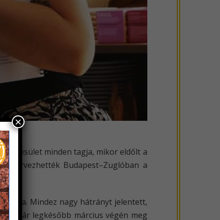
×
I Egyesület minden tagja, mikor eldőlt a
megszervezhették Budapest–Zuglóban a
 sorsa. Mindez nagy hátrányt jelentett,
tával már legkésőbb március végén meg