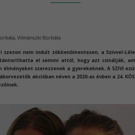
Borbála, Vilmánszki Borbála
ori szezon nem indult zökkenőmentesen, a Szívvel-Lél
 tántoríthatta el semmi attól, hogy azt csinálják, 
en élményeket szerezzenek a gyerekeknek. A SZIVI ezú
áborvezetők akcióban néven a 2020-as évben a 24. KÖ
ezőinek.