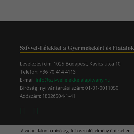
Szívvel-Lélekkel a Gyermekekért és Fiatalok
Levelezési cím: 1025 Budapest, Kavics utca 10.
Telefon: +36 70 414 4113
E-mail:
info@szivvellelekkelalapitvany.hu
Bírósági nyilvántartási szám: 01-01-0011050
Adószám: 18026504-1-41
A weboldalon a minőségi felhasználói élmény érdekében sü