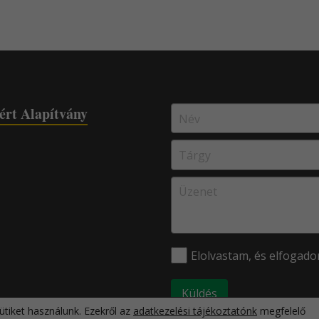
ért Alapítvány
Elolvastam, és elfogad
tiket használunk. Ezekről az
adatkezelési tájékoztatónk
megfelelő