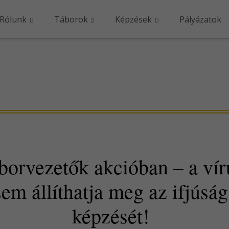
Rólunk
Táborok
Képzések
Pályázatok
borvezetők akcióban – a vír
sem állíthatja meg az ifjúság
képzését!