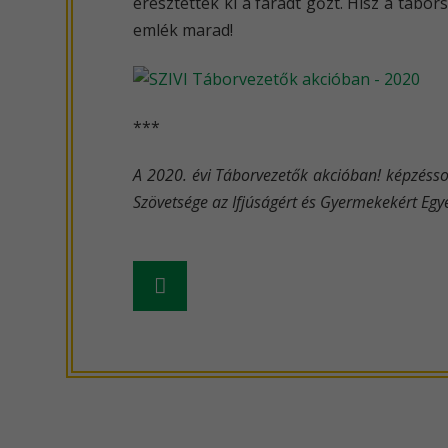
eresztették ki a fáradt gőzt. Hisz a táb
emlék marad!
***
A 2020. évi Táborvezetők akcióban! képzéssor
Szövetsége az Ifjúságért és Gyermekekért Egy
Frissebb
hír