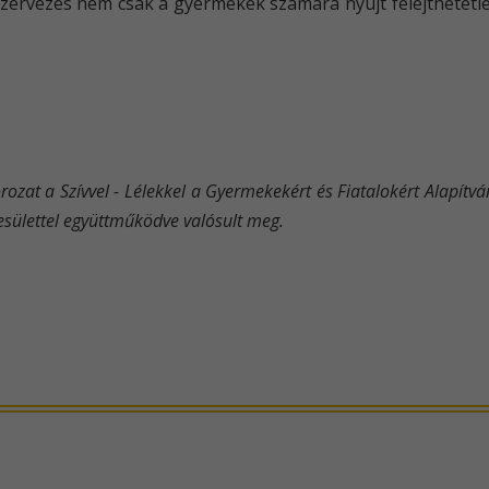
orszervezés nem csak a gyermekek számára nyújt felejthetet
ozat a Szívvel - Lélekkel a Gyermekekért és Fiatalokért Alapít
esülettel együttműködve valósult meg.