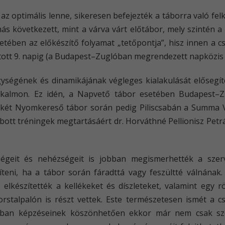
t az optimális lenne, sikeresen befejezték a táborra való f
s következett, mint a várva várt előtábor, mely szintén a
etében az előkészítő folyamat „tetőpontja”, hisz innen a c
ott 9. napig (a Budapest–Zuglóban megrendezett napközis t
égének és dinamikájának végleges kialakulását elősegíte
lkalmon. Ez idén, a Napvető tábor esetében Budapest–Z
két Nyomkereső tábor során pedig Piliscsabán a Summa Vi
abott tréningek megtartásáért dr. Horváthné Pellionisz Petr
geit és nehézségeit is jobban megismerhették a szerve
teni, ha a tábor során fáradttá vagy feszültté válnának. 
 elkészítették a kellékeket és díszleteket, valamint egy r
orstalpalón is részt vettek. Este természetesen ismét a c
óban képzéseinek köszönhetően ekkor már nem csak sz