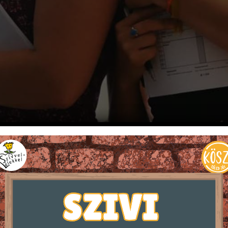
élekkel a Gyermekekért és Fiatalokért Alapítvány és a KÖSZ
eghallgattattak imáik, és a 2020-as évben a KÖSZI-sek 
aikat.
em kezdődtek el a tréningek, hisz bizonytalan volt táboraik
lése a SZIVI Táborvezetők akcióban nevezetű képzéssoroza