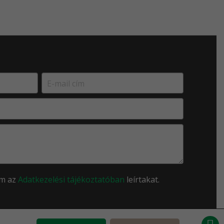
om az
Adatkezelési tájékoztatóban
leírtakat.