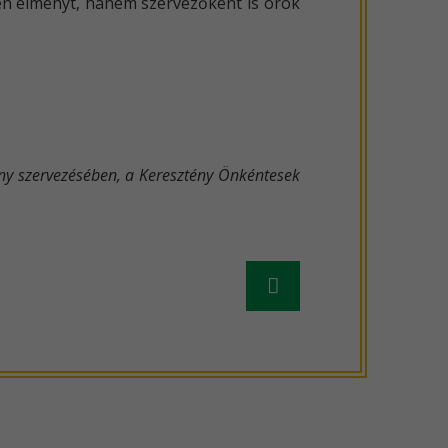
len élményt, hanem szervezőként is örök
vány szervezésében, a Keresztény Önkéntesek
Régebbi
hír