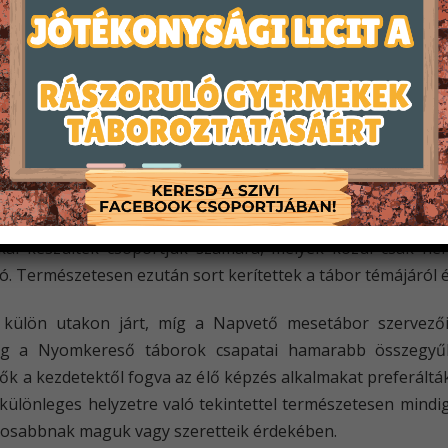
ne formában indult meg a szervezés végül május végén, két h
őcsapata egy SZIVI által szervezett közös csapatépítő tr
kednek, és összerázódnak egymással a résztvevők, hanem
 van nagyjából 3-4 hónapjuk felkészülni a „nagy hétre” és 
őkészítő alkalmon vesznek részt a vállalkozó szellemű sze
, külön-külön csapatonként került sor az első találkozások
árta, a SZIVI csapatépítő trénerének és coachának segíts
kkal készültek csoportjuk számára, melyek közül csak néh
ó. Természetesen ezután sort kerítettek a tábor témájáról és
külön utakon járt, míg a Napvető mesetábor szervezői
ig a Nyomkereső táborok csapatai hamarabb összegyűlt
ők a kezdetektől fogva az élő képzés alkalmakat preferálták
 különleges helyzetre való tekintettel természetesen mind
ágosabbnak maguk vagy szeretteik érdekében.