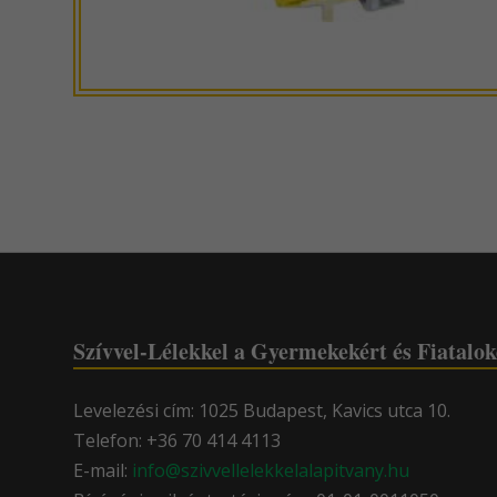
Szívvel-Lélekkel a Gyermekekért és Fiatalok
Levelezési cím: 1025 Budapest, Kavics utca 10.
Telefon: +36 70 414 4113
E-mail:
info@szivvellelekkelalapitvany.hu