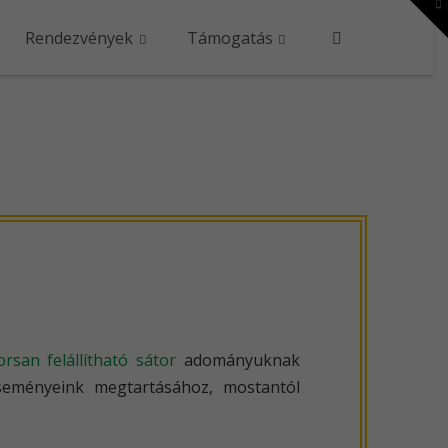
To
th
W
Rendezvények
Támogatás
orsan felállítható sátor
adományuknak
eseményeink megtartásához, mostantól