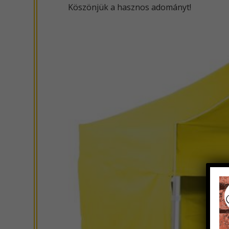
Köszönjük a hasznos adományt!